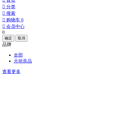
󰀁
首页
󰀂
分类
󰀃
搜索
󰀄
购物车
0
󰀅
会员中心
0
确定
取消
品牌
全部
元祖良品
查看更多