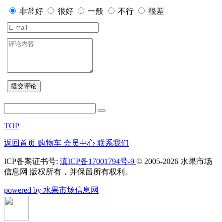
购买此商品可使用：1400积分
0
非常好
很好
一般
不行
很差
ecs000016
确定
商品品牌：
MCAKE
上架时间：
2017-07-27
商品重量：
0克
TOP
数量
确定
-
+
返回首页
购物车
会员中心
联系我们
ICP备案证书号:
滇ICP备17001794号-9
© 2005-2026 水果市场
信息网 版权所有，并保留所有权利。
powered by 水果市场信息网