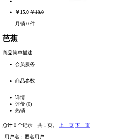
￥
15.0
￥
18.0
月销 0 件
芭蕉
商品简单描述
会员服务
商品参数
会员享受服务
价
详情
注册用户：￥
15.0
格：
商品详细参数
评价
(0)
0
库
微信用户：￥
15.0
热销
存：
商品名称：
载入
QQ用户：￥
15.0
总计 0 个记录，共 1 页。
上一页
下一页
中···
芭蕉
销
白银：￥
14.8
用户名：匿名用户
商品编号：
量：